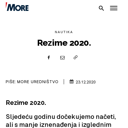
NAUTIKA
Rezime 2020.
NAUTIKA
PIŠE:
MORE UREDNIŠTVO
23.12.2020
SPORT
PLOVILA
Rezime 2020.
PLOVIDBA
Sljedeću godinu dočekujemo načeti,
SPIZA
ali s manje iznenađenja i izglednim