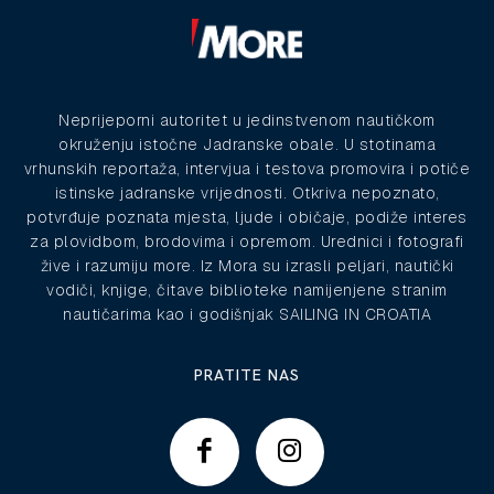
Neprijeporni autoritet u jedinstvenom nautičkom
okruženju istočne Jadranske obale. U stotinama
vrhunskih reportaža, intervjua i testova promovira i potiče
istinske jadranske vrijednosti. Otkriva nepoznato,
potvrđuje poznata mjesta, ljude i običaje, podiže interes
za plovidbom, brodovima i opremom. Urednici i fotografi
žive i razumiju more. Iz Mora su izrasli peljari, nautički
vodiči, knjige, čitave biblioteke namijenjene stranim
nautičarima kao i godišnjak SAILING IN CROATIA
PRATITE NAS