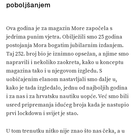
poboljšanjem
VELIKE PRIČE
PRETPLATA
Ova godina je za magazin More započela s
SHOP
jedrima punim vjetra. Obilježili smo 25 godina
postojanja Mora bogatim jubilarnim izdanjem.
Taj 252. broj bio je iznimno opsežan, a njime smo
napravili i nekoliko zaokreta, kako u konceptu
magazina tako i u njegovom izgledu. S
uobičajenim elanom nastavljali smo dalje u,
kako je tada izgledalo, jednu od najboljih godina
i za nas i za hrvatsku nautiku uopće. Već smo bili
usred pripremanja idućeg broja kada je nastupio
prvi lockdown i svijet je stao.
U tom trenutku nitko nije znao što nas čeka, a u