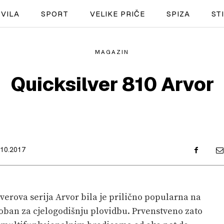
VILA
SPORT
VELIKE PRIČE
SPIZA
ST
MAGAZIN
NAUTIKA
Quicksilver 810 Arvor
SPORT
PLOVILA
PLOVIDBA
.10.2017
SPIZA
VELIKE PRIČE
lverova serija Arvor bila je prilično popularna na
PRETPLATA
oban za cjelogodišnju plovidbu. Prvenstveno zato
SHOP