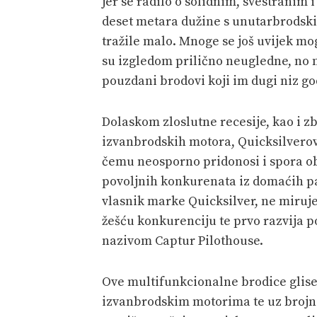
jer se radilo o solidnim, svestranim
deset metara dužine s unutarbrodsk
tražile malo. Mnoge se još uvijek mo
su izgledom prilično neugledne, no mn
pouzdani brodovi koji im dugi niz go
Dolaskom zloslutne recesije, kao i z
izvanbrodskih motora, Quicksilverovi
čemu neosporno pridonosi i spora ob
povoljnih konkurenata iz domaćih pa
vlasnik marke Quicksilver, ne miru
žešću konkurenciju te prvo razvija 
nazivom Captur Pilothouse.
Ove multifunkcionalne brodice glis
izvanbrodskim motorima te uz brojn