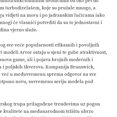
 i multifunkcionalnim brodicama od oko pet do
im turbodizelašem, koje su pružale mnogo, a
gu vidjeti na moru i po jadranskim lučicama iako
ogi će vlasnici potvrditi da su to jednostavni i
dina vjerno služe.
bog sve veće popularnosti efikasnih i povoljnih
 modeli Arvor ostaju u sjeni te gube atraktivnost,
nova game, ali i pojava brojnih modernih i
 i poljskih škverova. Kompanija Brunswick,
je već u međuvremenu sprema odgovor na sve
potpuno novu, suvremenu seriju modela pod
erskog trupa prilagođene trendovima uz pogon
e kvalitete na međunarodnom tržištu ubrzo