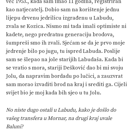
već 1953., kada sam imao 11 godina, registriran
kao natjecatelj. Dobio sam na korištenje jednu
lijepu drvenu jedrilicu izgrađenu u Labudu,
zvala se Kozica. Nismo mi tada imali optimiste ni
kadete, nego predratnu generaciju brodova,
šumpreši smo ih zvali. Sjećam se da je prvo moje
jedrenje bilo po jugu, tu ispred Labuda. Poslije
sam se šlepao na jole starijih Labudaša. Kada bi
se vratio s mora, stariji Dešković dao bi mi svoju
Jolu, da napravim bordadu po lučici, a zauzvrat
sam morao izvaditi brod na kraj i srediti ga. Cijeli
svijet bio je moj kada bih sjeo u tu Jolu.
No niste dugo ostali u Labudu, kako je došlo do
vašeg transfera u Mornar, na drugi kraj uvale
Baluni?