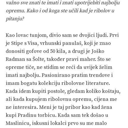
važno sve znati te imati i znati upotrijebiti najbolju
opremu. Kako i od koga ste učili kad je ribolov u
pitanju?
Kao lovac tunjom, divio sam se dvojici ljudi. Prvi
je Stipe s Visa, vrhunski panulaš, koji je znao
donositi gofove od 50 kila, a drugi je Joško
Radman sa Šolte, također pravi maher. Što se
opreme tiče, ne stidim se reći da uvijek želim
imati najbolju. Pasionirano pratim trendove i
imam bogatu kolekciju ribolovne literature.
Kada idem kupiti postole, gledam koliko koštaju,
ali kada kupujem ribolovnu opremu, cijena me
ne interesira. Meni je taj pribor kao kad žena
kupi Pradinu torbicu. Kada sam tek došao u
Maslinicu, iskusni lokalci prvo su me malo