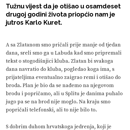
Tužnu vijest da je otišao u osamdeset
SPORT
drugoj godini života priopćio nam je
jutros Karlo Kuret.
PLOVILA
PLOVIDBA
A sa Zlatanom smo pričali prije manje od tjedan
SPIZA
dana, sreli smo ga u Labuda kad smo pripremali
tekst o stogodišnjici kluba. Zlatan bi svakoga
VELIKE PRIČE
dana navratio do kluba, pogledao koga ima, s
PRETPLATA
prijateljima eventualno zaigrao remi i otišao do
broda. Plan je bio da se nađemo na njegovom
SHOP
brodu i popričamo, ali u Splitu je danima puhalo
jugo pa se na brod nije moglo. Na kraju smo
popričali telefonski, ali to nije bilo to.
S dobrim duhom hrvatskoga jedrenja, koji je