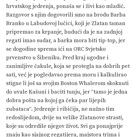
hrvatskog jedrenja, ponaša se i živi kao mladić.
Razgovor s njim dogovorili smo na brodu Barba
Branko u Labudovoj lučici, koji je Zlatan taman
pripremao za krpanje, budući da je na zadnjoj
regati imao sudar, a barka mora biti tip-top, jer
se dogodine sprema ići na ORC Svjetsko
prvenstvo u Šibeniku. Pred kraj ugodne i
zanimljive čakule, koja se protegla na dobrih pet
sati, već je pogledavao prema moru i kalkulirao
stigne li još sa svojim Boston Whalerom skoknuti
do uvale Kašuni i baciti tunju, jer “tamo je jedna
dobra pošta na kojoj ga čeka par lijepih
zubataca“. Jedrenje i ribičija, ne nužno tim
redoslijedom, dvije su velike Zlatanove strasti,
koje su odredile njegov život. Svi ga ponajprije
znaju kao sjajnog regatijera, majstora trima i