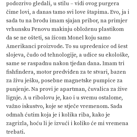
podozrivo gledali, u stilu – vidi ovog purgera
čime lovi, a danas tamo svi love štapima. Evo, ja i
sada tu na brodu imam sjajan pribor, na primjer
vrhunsku Penovu makinju obloženu plastikom
da se ne ošteti, sa žicom Monel koju samo
Amerikanci proizvode. To su upredenice od šest
slojeva, čudo od tehnologije, a udice su ekološke,
same se raspadnu nakon tjedan dana. Imam tri
fishfindera, motor predviđen za te stvari, bazen
za živu ješku, posebne magnetske pumpice za
punjenje. Na provi je apartman, čuvalica za žive
lignje. A u ribolovu je, kao i u svemu ostalome,
važno iskustvo, koje se stječe vremenom. Sada
odmah ćutim koja je i kolika riba, kako je
zagrizla, hoću li je izvući i koliko će mi vremena
trebati.