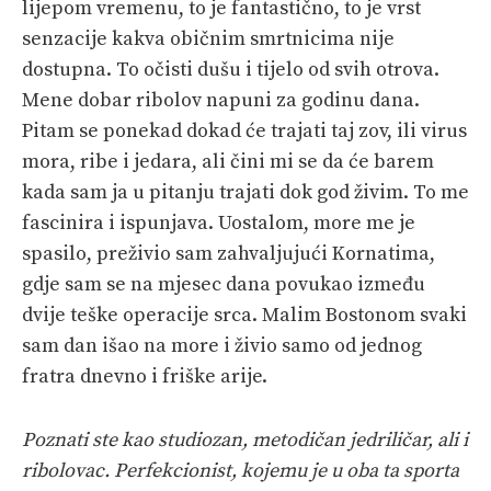
lijepom vremenu, to je fantastično, to je vrst
senzacije kakva običnim smrtnicima nije
dostupna. To očisti dušu i tijelo od svih otrova.
Mene dobar ribolov napuni za godinu dana.
Pitam se ponekad dokad će trajati taj zov, ili virus
mora, ribe i jedara, ali čini mi se da će barem
kada sam ja u pitanju trajati dok god živim. To me
fascinira i ispunjava. Uostalom, more me je
spasilo, preživio sam zahvaljujući Kornatima,
gdje sam se na mjesec dana povukao između
dvije teške operacije srca. Malim Bostonom svaki
sam dan išao na more i živio samo od jednog
fratra dnevno i friške arije.
Poznati ste kao studiozan, metodičan jedriličar, ali i
ribolovac. Perfekcionist, kojemu je u oba ta sporta