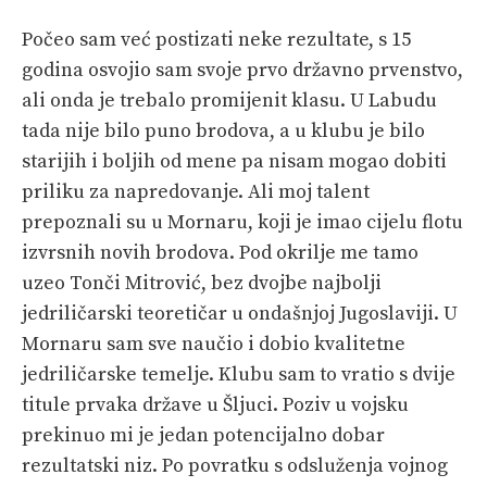
Počeo sam već postizati neke rezultate, s 15
godina osvojio sam svoje prvo državno prvenstvo,
ali onda je trebalo promijenit klasu. U Labudu
tada nije bilo puno brodova, a u klubu je bilo
starijih i boljih od mene pa nisam mogao dobiti
priliku za napredovanje. Ali moj talent
prepoznali su u Mornaru, koji je imao cijelu flotu
izvrsnih novih brodova. Pod okrilje me tamo
uzeo Tonči Mitrović, bez dvojbe najbolji
jedriličarski teoretičar u ondašnjoj Jugoslaviji. U
Mornaru sam sve naučio i dobio kvalitetne
jedriličarske temelje. Klubu sam to vratio s dvije
titule prvaka države u Šljuci. Poziv u vojsku
prekinuo mi je jedan potencijalno dobar
rezultatski niz. Po povratku s odsluženja vojnog