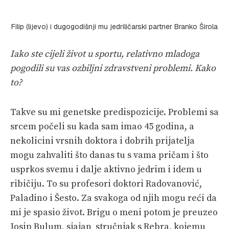
Filip (lijevo) i dugogodišnji mu jedriličarski partner Branko Širola
Iako ste cijeli život u sportu, relativno mladoga
pogodili su vas ozbiljni zdravstveni problemi. Kako
to?
Takve su mi genetske predispozicije. Problemi sa
srcem počeli su kada sam imao 45 godina, a
nekolicini vrsnih doktora i dobrih prijatelja
mogu zahvaliti što danas tu s vama pričam i što
usprkos svemu i dalje aktivno jedrim i idem u
ribičiju. To su profesori doktori Radovanović,
Paladino i Šesto. Za svakoga od njih mogu reći da
mi je spasio život. Brigu o meni potom je preuzeo
Josip Bulum, sjajan stručnjak s Rebra, kojemu