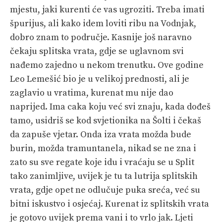
mjestu, jaki kurenti će vas ugroziti. Treba imati
špurijus, ali kako idem loviti ribu na Vodnjak,
dobro znam to područje. Kasnije još naravno
čekaju splitska vrata, gdje se uglavnom svi
nađemo zajedno u nekom trenutku. Ove godine
Leo Lemešić bio je u velikoj prednosti, ali je
zaglavio u vratima, kurenat mu nije dao
naprijed. Ima caka koju već svi znaju, kada dođeš
tamo, usidriš se kod svjetionika na Šolti i čekaš
da zapuše vjetar. Onda iza vrata možda bude
burin, možda tramuntanela, nikad se ne zna i
zato su sve regate koje idu i vraćaju se u Split
tako zanimljive, uvijek je tu ta lutrija splitskih
vrata, gdje opet ne odlučuje puka sreća, već su
bitni iskustvo i osjećaj. Kurenat iz splitskih vrata
je gotovo uvijek prema vani i to vrlo jak. Ljeti