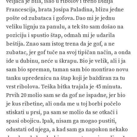
veljača je bila, išao u ribolov i trefio Điđija
Francescija, brata Josipa Paladina, blizu jedne
pošte od zubataca i gofova. Dao mi je jednu
veliku lignju za panulu, a tek što sam došao na
poziciju i spustio štap, odmah mi je udarila
beštija. Znao sam istog trena da je gof, a ne
zubatac, jer gof tuče na svoj tipičan način, a onda
ide u dubinu, neće u škrapu. Bio je velik, ali i ja
sam bio spreman, taman sam bio montirao novu
tanku upredenicu na štap koji je baždiran za tu
vrst ribolova. Teška bitka trajala je 45 minuta.
Prvih 20 molio sam se da gof ne ispadne, jer bio
je kus ribetine, ali onda me u toj borbi počelo
stiskati u prsi, pa sam se molio da se otkači i
spasi obojicu. Ipak, nisam ga mogao pustiti,
odustati od njega, a kad sam ga napokon nekako