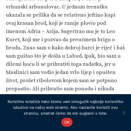
vrhunski arbunolovac. U jednom trenutku
ukazala se prilika da se relativno jeftino kupi
ovaj krasan brod, koji je ranije plovio pod
imenom Adria − Azija. Sugerirao mu je to Leo
Kuret, koji me i pozvao da preuzmem brigu o
brodu. Znao sam o kako dobroj barci je riječ i baš
sam guštao što je došla u Labud. Ipak, bio sam u
dilemi hoću li se prihvatiti toga zadatka, jer u
Maslinici sam vodio jedan vrlo lijep i opušten
život, prožet ribolovom kojem sam se potpuno
prepustio. Ali prihvatio sam ponudu i nikada
nisam požalio.
Koristimo kolačiće kako bismo vam omogućili najbolje korisničko
iskustvo na našoj web stranici. Ako nastavite koristiti ovu
Na Barba Branku ste, prilično netipično, godinama
stranicu, smatrat ćemo da ste suglasni s time.
jedrili sa ženskom posadom i postizali vrlo dobre
OK
rezultate. Kako ste ih upoznali, kako je došlo do te