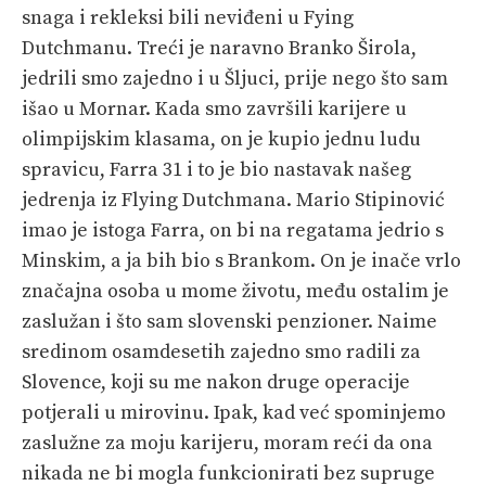
snaga i rekleksi bili neviđeni u Fying
Dutchmanu. Treći je naravno Branko Širola,
jedrili smo zajedno i u Šljuci, prije nego što sam
išao u Mornar. Kada smo završili karijere u
olimpijskim klasama, on je kupio jednu ludu
spravicu, Farra 31 i to je bio nastavak našeg
jedrenja iz Flying Dutchmana. Mario Stipinović
imao je istoga Farra, on bi na regatama jedrio s
Minskim, a ja bih bio s Brankom. On je inače vrlo
značajna osoba u mome životu, među ostalim je
zaslužan i što sam slovenski penzioner. Naime
sredinom osamdesetih zajedno smo radili za
Slovence, koji su me nakon druge operacije
potjerali u mirovinu. Ipak, kad već spominjemo
zaslužne za moju karijeru, moram reći da ona
nikada ne bi mogla funkcionirati bez supruge