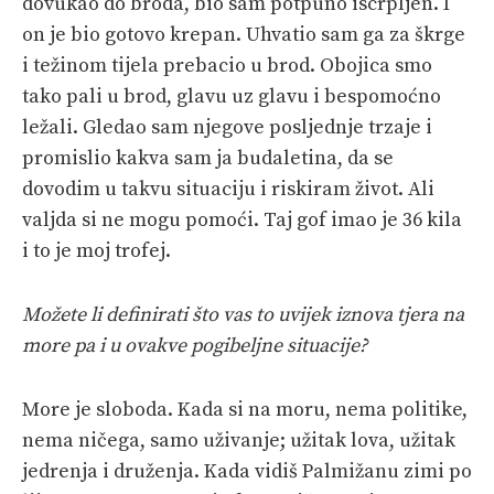
dovukao do broda, bio sam potpuno iscrpljen. I
on je bio gotovo krepan. Uhvatio sam ga za škrge
i težinom tijela prebacio u brod. Obojica smo
tako pali u brod, glavu uz glavu i bespomoćno
ležali. Gledao sam njegove posljednje trzaje i
promislio kakva sam ja budaletina, da se
dovodim u takvu situaciju i riskiram život. Ali
valjda si ne mogu pomoći. Taj gof imao je 36 kila
i to je moj trofej.
Možete li definirati što vas to uvijek iznova tjera na
more pa i u ovakve pogibeljne situacije?
More je sloboda. Kada si na moru, nema politike,
nema ničega, samo uživanje; užitak lova, užitak
jedrenja i druženja. Kada vidiš Palmižanu zimi po