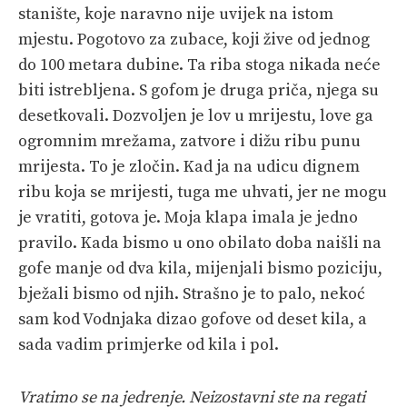
stanište, koje naravno nije uvijek na istom
mjestu. Pogotovo za zubace, koji žive od jednog
do 100 metara dubine. Ta riba stoga nikada neće
biti istrebljena. S gofom je druga priča, njega su
desetkovali. Dozvoljen je lov u mrijestu, love ga
ogromnim mrežama, zatvore i dižu ribu punu
mrijesta. To je zločin. Kad ja na udicu dignem
ribu koja se mrijesti, tuga me uhvati, jer ne mogu
je vratiti, gotova je. Moja klapa imala je jedno
pravilo. Kada bismo u ono obilato doba naišli na
gofe manje od dva kila, mijenjali bismo poziciju,
bježali bismo od njih. Strašno je to palo, nekoć
sam kod Vodnjaka dizao gofove od deset kila, a
sada vadim primjerke od kila i pol.
Vratimo se na jedrenje. Neizostavni ste na regati