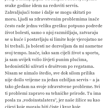
svake godine idem na redoviti servis.
Zahvaljujući tome i dalje se mogu skitati po
moru. Ljudi sa zdravstvenim problemima inače
često rade jednu veliku grešku: potpuno podrede
život bolesti, samo o njoj razmišljaju, zatvaraju
se u kuće i postavljaju si limite koje vjerojatno ne
bi trebali. Ja bolesti ne dozvoljam da mi nametne
svoj tempo. Inače, iako sam cijeli život u sportu,
ja sam uvijek volio živjeti punim plućima,
hedonistički uživati s društvom po regatama.
Nisam se nimalo štedio, sve dok silom prilika
nije došlo vrijeme za jedan ozbiljan servis − a ja
tako gledam na svoje zdravstvene probleme. Svi
ti problemi zapravo su tehničke prirode. Tu ima
posla za „vodoinstalatera“, jer naše žilice su kao
cijevi koje moraju biti čiste i kroz koje