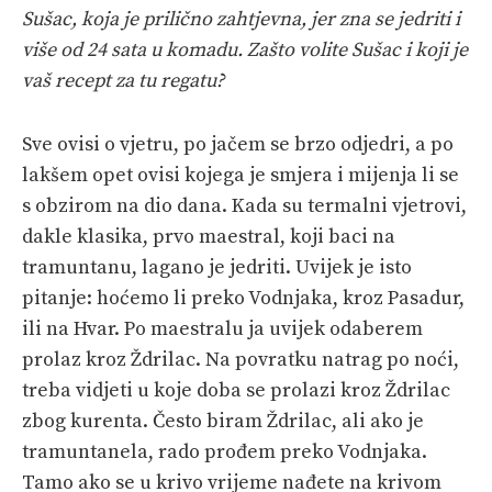
Sušac, koja je prilično zahtjevna, jer zna se jedriti i
više od 24 sata u komadu. Zašto volite Sušac i koji je
vaš recept za tu regatu?
Sve ovisi o vjetru, po jačem se brzo odjedri, a po
lakšem opet ovisi kojega je smjera i mijenja li se
s obzirom na dio dana. Kada su termalni vjetrovi,
dakle klasika, prvo maestral, koji baci na
tramuntanu, lagano je jedriti. Uvijek je isto
pitanje: hoćemo li preko Vodnjaka, kroz Pasadur,
ili na Hvar. Po maestralu ja uvijek odaberem
prolaz kroz Ždrilac. Na povratku natrag po noći,
treba vidjeti u koje doba se prolazi kroz Ždrilac
zbog kurenta. Često biram Ždrilac, ali ako je
tramuntanela, rado prođem preko Vodnjaka.
Tamo ako se u krivo vrijeme nađete na krivom