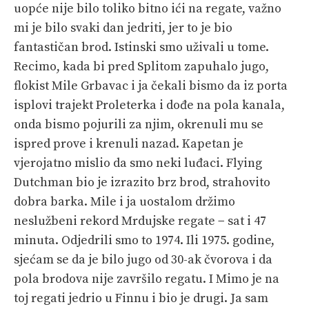
uopće nije bilo toliko bitno ići na regate, važno
mi je bilo svaki dan jedriti, jer to je bio
fantastičan brod. Istinski smo uživali u tome.
Recimo, kada bi pred Splitom zapuhalo jugo,
flokist Mile Grbavac i ja čekali bismo da iz porta
isplovi trajekt Proleterka i dođe na pola kanala,
onda bismo pojurili za njim, okrenuli mu se
ispred prove i krenuli nazad. Kapetan je
vjerojatno mislio da smo neki luđaci. Flying
Dutchman bio je izrazito brz brod, strahovito
dobra barka. Mile i ja uostalom držimo
neslužbeni rekord Mrdujske regate − sat i 47
minuta. Odjedrili smo to 1974. Ili 1975. godine,
sjećam se da je bilo jugo od 30-ak čvorova i da
pola brodova nije završilo regatu. I Mimo je na
toj regati jedrio u Finnu i bio je drugi. Ja sam