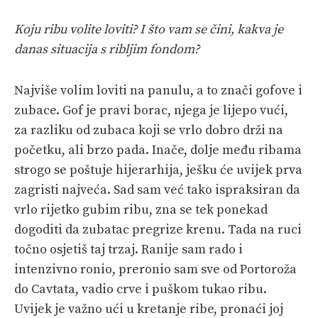
Koju ribu volite loviti? I što vam se čini, kakva je
danas situacija s ribljim fondom?
Najviše volim loviti na panulu, a to znači gofove i
zubace. Gof je pravi borac, njega je lijepo vući,
za razliku od zubaca koji se vrlo dobro drži na
početku, ali brzo pada. Inače, dolje među ribama
strogo se poštuje hijerarhija, ješku će uvijek prva
zagristi najveća. Sad sam već tako ispraksiran da
vrlo rijetko gubim ribu, zna se tek ponekad
dogoditi da zubatac pregrize krenu. Tada na ruci
točno osjetiš taj trzaj. Ranije sam rado i
intenzivno ronio, preronio sam sve od Portoroža
do Cavtata, vadio crve i puškom tukao ribu.
Uvijek je važno ući u kretanje ribe, pronaći joj