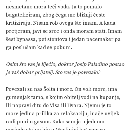
nesmetano mora teći voda. Ja to pomalo
bagateliziram, zbog čega me bližnji često
kritiziraju. Nisam rob ovoga što imam. A kada
pretjeram, javi se srce i onda moram stati. Imam
šest bypassa, pet stentova i jedan pacemaker pa
ga poslušam kad se pobuni.
Osim što vas je liječio, doktor Josip Paladino postao
je vaš dobar prijatelj. Što vas je povezalo?
Povezali su nas Šolta i more. On voli more, ima
gumenjak tamo, s kojim obitelj vodi na kupanje,
ili napravi đitu do Visa ili Hvara. Njemu je to
more jedina prilika za relaksaciju, inače uvijek
radi punim gasom. Kako sam ja u jednom
periodu stalno bio u Maslinici baš smo se