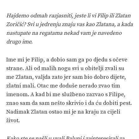
Hajdemo odmah razjasniti, jeste li vi Filip ili Zlatan
Zoričić? Svi u jedrenju znaju vas kao Zlatana, a kada
nastupate na regatama nekad vam je navedeno
drugo ime.
Ime mi je Filip, a dobio sam ga po djedu s očeve
strane. Ali od malih nogu svi u obitelji zvali su
me Zlatan, valjda zato jer sam bio dobro dijete,
zlatni mali. Otac me doduše nerado zvao tim
imenom. A kad bi me službeno zazvao s Filipe,
znao sam da sam nešto skrivio i da ću dobiti pest.
Nadimak Zlatan ostao mi je na kraju za cijeli
život.
Kako ste se našli u uvali Baluni i zainteresirali za