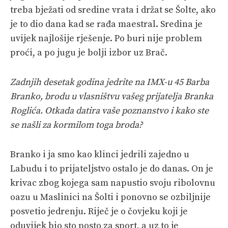
treba bježati od sredine vrata i držat se Šolte, ako
je to dio dana kad se rađa maestral. Sredina je
uvijek najlošije rješenje. Po buri nije problem
proći, a po jugu je bolji izbor uz Brač.
Zadnjih desetak godina jedrite na IMX-u 45 Barba
Branko, brodu u vlasništvu vašeg prijatelja Branka
Roglića. Otkada datira vaše poznanstvo i kako ste
se našli za kormilom toga broda?
Branko i ja smo kao klinci jedrili zajedno u
Labudu i to prijateljstvo ostalo je do danas. On je
krivac zbog kojega sam napustio svoju ribolovnu
oazu u Maslinici na Šolti i ponovno se ozbiljnije
posvetio jedrenju. Riječ je o čovjeku koji je
oduvijek bio sto posto za sport, a uz to je