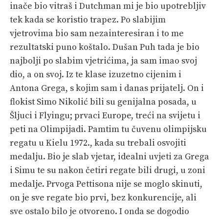
inače bio vitraš i Dutchman mi je bio upotrebljiv
tek kada se koristio trapez. Po slabijim
vjetrovima bio sam nezainteresiran i to me
rezultatski puno koštalo. Dušan Puh tada je bio
najbolji po slabim vjetrićima, ja sam imao svoj
dio, a on svoj. Iz te klase izuzetno cijenim i
Antona Grega, s kojim sam i danas prijatelj. On i
flokist Simo Nikolić bili su genijalna posada, u
Šljuci i Flyingu; prvaci Europe, treći na svijetu i
peti na Olimpijadi. Pamtim tu čuvenu olimpijsku
regatu u Kielu 1972., kada su trebali osvojiti
medalju. Bio je slab vjetar, idealni uvjeti za Grega
i Simu te su nakon četiri regate bili drugi, u zoni
medalje. Prvoga Pettisona nije se moglo skinuti,
on je sve regate bio prvi, bez konkurencije, ali
sve ostalo bilo je otvoreno. I onda se dogodio