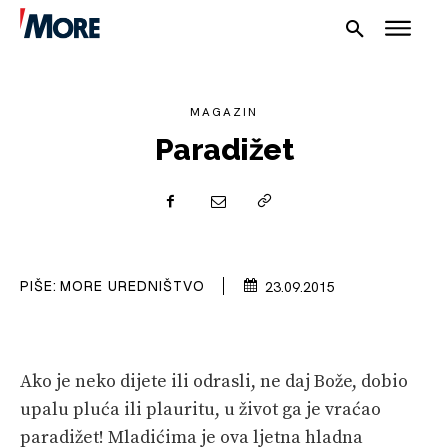
MAGAZIN
Paradižet
NAUTIKA
SPORT
PLOVILA
PIŠE:
MORE UREDNIŠTVO
23.09.2015
PLOVIDBA
SPIZA
Ako je neko dijete ili odrasli, ne daj Bože, dobio
upalu pluća ili plauritu, u život ga je vraćao
VELIKE PRIČE
paradižet! Mladićima je ova ljetna hladna