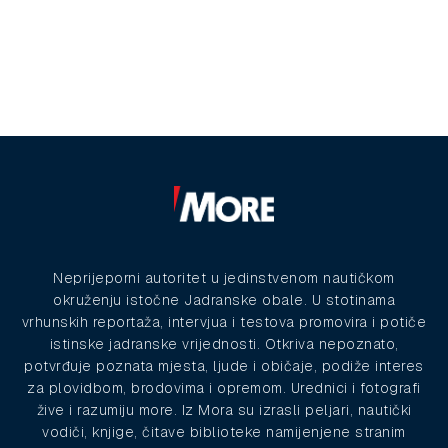
Neprijeporni autoritet u jedinstvenom nautičkom
okruženju istočne Jadranske obale. U stotinama
vrhunskih reportaža, intervjua i testova promovira i potiče
istinske jadranske vrijednosti. Otkriva nepoznato,
potvrđuje poznata mjesta, ljude i običaje, podiže interes
za plovidbom, brodovima i opremom. Urednici i fotografi
žive i razumiju more. Iz Mora su izrasli peljari, nautički
vodiči, knjige, čitave biblioteke namijenjene stranim