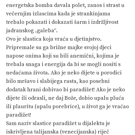
PRETPLATA
energetska bomba davala polet, zanos i strast u
večernjim izlascima kada je strankinjama
SHOP
trebalo pokazati i dokazati šarm i izdržljivost
jadranskog „galeba“.
Ovo je slastica koja vraća u djetinjstvo.
Pripremale su ga brižne majke svojoj djeci
napose onima koji su bili anemični, kojima je
trebala snaga i energija da bi se mogli nositi s
nedaćama života. Ako je neko dijete u porodici
bilo mršavo i slabijega rasta, kao posebni
dodatak hrani dobivao bi paradižet! Ako je neko
dijete ili odrasli, ne daj Bože, dobio upalu pluća
ili plauritu (upalu porebrice), u život ga je vraćao
paradižet!
Sam naziv slastice paradižet u dijalektu je
iskrivljena talijanska (venecijanska) riječ