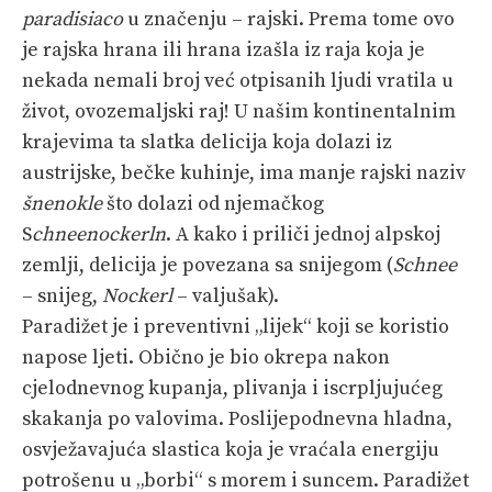
paradisiaco
u značenju – rajski. Prema tome ovo
je rajska hrana ili hrana izašla iz raja koja je
nekada nemali broj već otpisanih ljudi vratila u
život, ovozemaljski raj! U našim kontinentalnim
krajevima ta slatka delicija koja dolazi iz
austrijske, bečke kuhinje, ima manje rajski naziv
šnenokle
što dolazi od njemačkog
S
chneenockerln
. A kako i priliči jednoj alpskoj
zemlji, delicija je povezana sa snijegom (
Schnee
– snijeg,
Nockerl
– valjušak).
Paradižet je i preventivni „lijek“ koji se koristio
napose ljeti. Obično je bio okrepa nakon
cjelodnevnog kupanja, plivanja i iscrpljujućeg
skakanja po valovima. Poslijepodnevna hladna,
osvježavajuća slastica koja je vraćala energiju
potrošenu u „borbi“ s morem i suncem. Paradižet