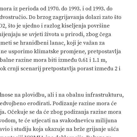
a iz perioda od 1970. do 1993. i od 1993. do
vostručio. Do brzog zagrijavanja dolazi zato što
, što je ujedno i razlog kiseljenja površine
enjaju se uvjeti života u prirodi, zbog čega
meti se hranidbeni lanac, koji je važan za
o ne usporimo klimatske promjene,
pretpostavlja
obalne razine mora biti između 0.61 i 1.1 m,
ok crnji scenarij pretpostavlja porast između 2 i
ose na plovidbu, ali i na obalnu infrastrukturu,
nedvojbeno erodirati. Podizanje razine mora će
čja. Očekuje se da će zbog podizanja razine mora
odom, te će utjecati na
svakodnevicu
milijuna
avio i studiju koja ukazuje na brže grijanje ušća