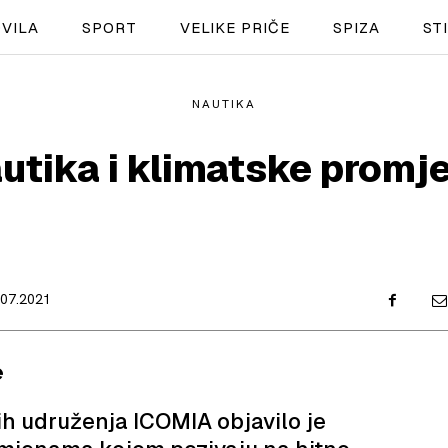
VILA
SPORT
VELIKE PRIČE
SPIZA
ST
NAUTIKA
NAUTIKA
utika i klimatske promj
SPORT
PLOVILA
PLOVIDBA
.07.2021
SPIZA
VELIKE PRIČE
e
PRETPLATA
h udruženja ICOMIA objavilo je
SHOP