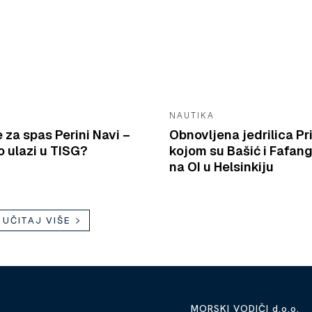
NAUTIKA
e za spas Perini Navi –
Obnovljena jedrilica Pr
 ulazi u TISG?
kojom su Bašić i Fafang
na OI u Helsinkiju
UČITAJ VIŠE
MORSKI VODIČI d.o.o.