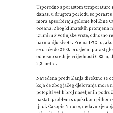
Usporedno s porastom temperature mor
danas, u drugom periodu se porast ud
mora apsorbiraju goleme količine CO2
oceana. Zbog klimatskih promjena mij
izumiru životinjske vrste, odnosno re
harmoniju života. Prema IPCC-u, ak
se da će do 2100. prosječni porast gl
odnosno srednje vrijednosti 0,85 m, d
2,5 metra.
Navedena predviđanja direktno se odn
koja će zbog jačeg djelovanja mora 
potopiti velik broj naseljenih podru
nastati problem s opskrbom pitkom v
ljudi. Časopis Nature, nedavno je obj