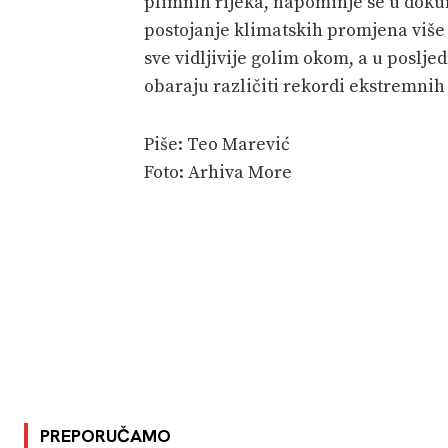
plimnih rijeka, napominje se u doku
postojanje klimatskih promjena više 
sve vidljivije golim okom, a u poslje
obaraju različiti rekordi ekstremnih 
Piše: Teo Marević
Foto: Arhiva More
PREPORUČAMO