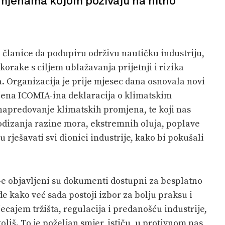
omjenama kojom pozivaju na hitno
članice da podupiru održivu nautičku industriju,
orake s ciljem ublažavanja prijetnji i rizika
Organizacija je prije mjesec dana osnovala novi
ljena ICOMIA-ina deklaracija o klimatskim
apredovanje klimatskih promjena, te koji nas
odizanja razine mora, ekstremnih oluja, poplave
 rješavati svi dionici
industrije, kako
bi pokušali
e objavljeni su dokumenti dostupni za besplatno
 kako već sada postoji izbor za bolju praksu i
jecajem tržišta, regulacija i predanošću industrije,
iš. To je poželjan smjer, ističu, u protivnom nas