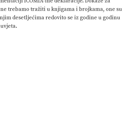
mentaciji ICOMIA-ine deklaracije. Dokaze za
ne trebamo tražiti u knjigama i brojkama, one su
dnjim desetljećima redovito se iz godine u godinu
uvjeta.