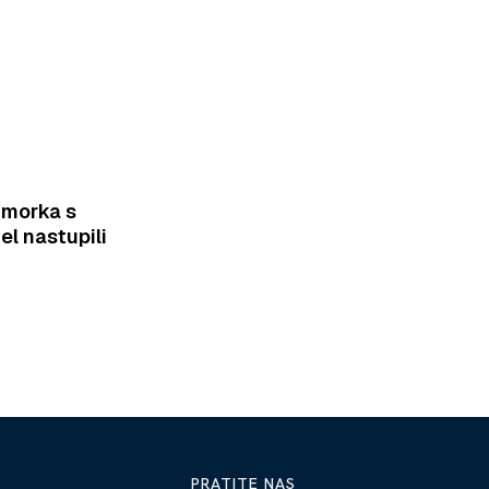
imorka s
el nastupili
PRATITE NAS