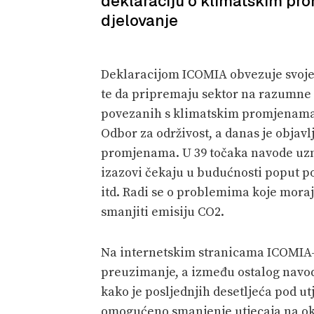
deklaraciju o klimatskim pr
djelovanje
Deklaracijom ICOMIA obvezuje svoje 
te da pripremaju sektor na razumne k
povezanih s klimatskim promjenama. 
Odbor za održivost, a danas je objav
promjenama. U 39 točaka navode uzn
izazovi čekaju u budućnosti poput p
itd. Radi se o problemima koje moraju
smanjiti emisiju CO2.
Na internetskim stranicama ICOMIA-
preuzimanje, a između ostalog navode
kako je posljednjih desetljeća pod ut
omogućeno smanjenje utjecaja na okol