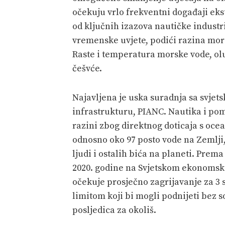
očekuju vrlo frekventni događaji ek
od ključnih izazova nautičke industr
vremenske uvjete, podići razina mora
Raste i temperatura morske vode, oluj
češvće.
Najavljena je uska suradnja sa svj
infrastrukturu,
PIANC
. Nautika i po
razini zbog direktnog doticaja s oce
odnosno oko 97 posto vode na Zemlji, 
ljudi i ostalih bića na planeti. Pre
2020. godine na Svjetskom ekonomsk
očekuje prosječno zagrijavanje za 3 
limitom koji bi mogli podnijeti bez 
posljedica za okoliš.