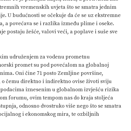
stremnih vremenskih uvjeta što se smatra jednim
ije. U budućnosti se očekuje da će se uz ekstremne
, a povećava se i razlika između plime i oseke.
e postaju žešće, valovi veći, a poplave i suše sve
etskim udruženjem za vodenu prometnu
morski promet su pod povećalom na globalnoj
anima. Oni čine 71 posto Zemljine površine,
o čemu direktno i indirektno ovise životi sviju
ma podacima iznesenim u globalnom izvješću rizika
om forumu, ovim tempom nas do kraja stoljeća
stupnja, odnosno dvostruko više nego što se smatra
socijalnog i ekonomskog mira, te ozbiljnih