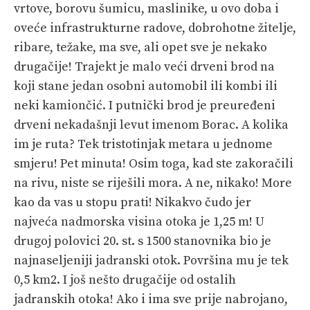
vrtove, borovu šumicu, maslinike, u ovo doba i
oveće infrastrukturne radove, dobrohotne žitelje,
ribare, težake, ma sve, ali opet sve je nekako
drugačije! Trajekt je malo veći drveni brod na
koji stane jedan osobni automobil ili kombi ili
neki kamiončić. I putnički brod je preuređeni
drveni nekadašnji levut imenom Borac. A kolika
im je ruta? Tek tristotinjak metara u jednome
smjeru! Pet minuta! Osim toga, kad ste zakoračili
na rivu, niste se riješili mora. A ne, nikako! More
kao da vas u stopu prati! Nikakvo čudo jer
najveća nadmorska visina otoka je 1,25 m! U
drugoj polovici 20. st. s 1500 stanovnika bio je
najnaseljeniji jadranski otok. Površina mu je tek
0,5 km2. I još nešto drugačije od ostalih
jadranskih otoka! Ako i ima sve prije nabrojano,