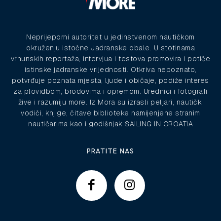
Neprijeporni autoritet u jedinstvenom nautičkom
okruženju istočne Jadranske obale. U stotinama
vrhunskih reportaža, intervjua i testova promovira i potiče
istinske jadranske vrijednosti. Otkriva nepoznato,
potvrđuje poznata mjesta, ljude i običaje, podiže interes
za plovidbom, brodovima i opremom. Urednici i fotografi
žive i razumiju more. Iz Mora su izrasli peljari, nautički
vodiči, knjige, čitave biblioteke namijenjene stranim
nautičarima kao i godišnjak SAILING IN CROATIA
PRATITE NAS