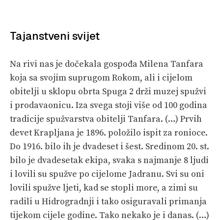
Tajanstveni svijet
Na rivi nas je dočekala gospođa Milena Tanfara
koja sa svojim suprugom Rokom, ali i cijelom
obitelji u sklopu obrta Spuga 2 drži muzej spužvi
i prodavaonicu. Iza svega stoji više od 100 godina
tradicije spužvarstva obitelji Tanfara. (…) Prvih
devet Krapljana je 1896. položilo ispit za ronioce.
Do 1916. bilo ih je dvadeset i šest. Sredinom 20. st.
bilo je dvadesetak ekipa, svaka s najmanje 8 ljudi
i lovili su spužve po cijelome Jadranu. Svi su oni
lovili spužve ljeti, kad se stopli more, a zimi su
radili u Hidrogradnji i tako osiguravali primanja
tijekom cijele godine. Tako nekako je i danas. (…)