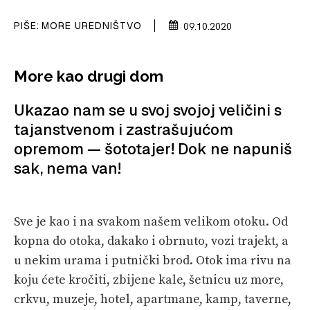
PIŠE:
MORE UREDNIŠTVO
09.10.2020
PRETPLATA
SHOP
More kao drugi dom
Ukazao nam se u svoj svojoj veličini s
tajanstvenom i zastrašujućom
opremom — šototajer! Dok ne napuniš
sak, nema van!
Sve je kao i na svakom našem velikom otoku. Od
kopna do otoka, dakako i obrnuto, vozi trajekt, a
u nekim urama i putnički brod. Otok ima rivu na
koju ćete kročiti, zbijene kale, šetnicu uz more,
crkvu, muzeje, hotel, apartmane, kamp, taverne,