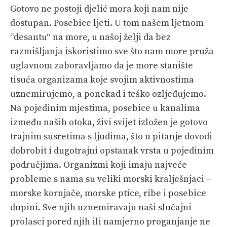
PRETPLATA
Gotovo ne postoji djelić mora koji nam nije
dostupan. Posebice ljeti. U tom našem ljetnom
SHOP
“desantu“ na more, u našoj želji da bez
razmišljanja iskoristimo sve što nam more pruža
uglavnom zaboravljamo da je more stanište
tisuća organizama koje svojim aktivnostima
uznemirujemo, a ponekad i teško ozljeđujemo.
Na pojedinim mjestima, posebice u kanalima
između naših otoka, živi svijet izložen je gotovo
trajnim susretima s ljudima, što u pitanje dovodi
dobrobit i dugotrajni opstanak vrsta u pojedinim
područjima. Organizmi koji imaju najveće
probleme s nama su veliki morski kralješnjaci −
morske kornjače, morske ptice, ribe i posebice
dupini. Sve njih uznemiravaju naši slučajni
prolasci pored njih ili namjerno proganjanje ne