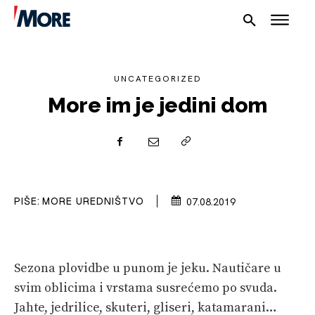
UNCATEGORIZED
More im je jedini dom
NAUTIKA
SPORT
PLOVILA
PIŠE:
MORE UREDNIŠTVO
07.08.2019
PLOVIDBA
SPIZA
Sezona plovidbe u punom je jeku. Nautičare u
svim oblicima i vrstama susrećemo po svuda.
VELIKE PRIČE
Jahte, jedrilice, skuteri, gliseri, katamarani…