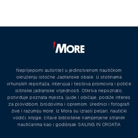
Neprijeporni autoritet u jedinstvenom nautičkom
okruženju istočne Jadranske obale. U stotinama
vrhunskih reportaža, intervjua i testova promovira i potiče
istinske jadranske vrijednosti. Otkriva nepoznato,
potvrđuje poznata mjesta, ljude i običaje, podiže interes
za plovidbom, brodovima i opremom. Urednici i fotografi
žive i razumiju more. Iz Mora su izrasli peljari, nautički
vodiči, knjige, čitave biblioteke namijenjene stranim
nautičarima kao i godišnjak SAILING IN CROATIA