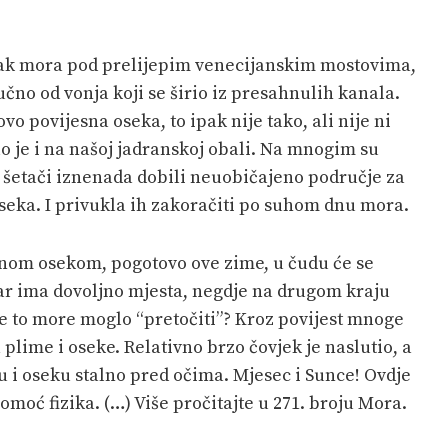
atak mora pod prelijepim venecijanskim mostovima,
čno od vonja koji se širio iz presahnulih kanala.
ovo povijesna oseka, to ipak nije tako, ali nije ni
lo je i na našoj jadranskoj obali. Na mnogim su
 šetači iznenada dobili neuobičajeno područje za
seka. I privukla ih zakoračiti po suhom dnu mora.
nom osekom, pogotovo ove zime, u čudu će se
Zar ima dovoljno mjesta, negdje na drugom kraju
sve to more moglo “pretočiti”? Kroz povijest mnoge
plime i oseke. Relativno brzo čovjek je naslutio, a
mu i oseku stalno pred očima. Mjesec i Sunce! Ovdje
oć fizika. (…) Više pročitajte u 271. broju Mora.