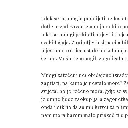
I dok se još moglo podnijeti nedost
dotle je zadržavanje na njima bilo mu
Iako su mnogi pohitali objaviti da je 
svakidašnja. Zanimljivih situacija bi
mjestima brodice ostale na suhom, a
šetnju. Maštu je mnogih zagolicala o
Mnogi zatečeni neuobičajeno izraže
zapitati, pa kamo je nestalo more? 
svijeta, bolje rečeno mora, gdje se 
je umne ljude zaokupljala zagonetka 
onda i otkrio da su mu krivci za pli
nam mora barem malo priskočiti u pom