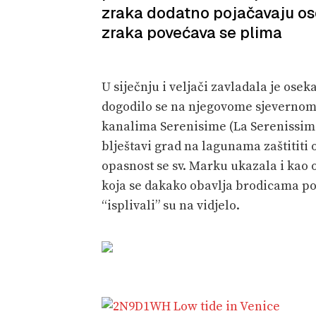
zraka dodatno pojačavaju ose
zraka povećava se plima
U siječnju i veljači zavladala je os
dogodilo se na njegovome sjevernom
kanalima Serenisime (La Serenissima)
blještavi grad na lagunama zaštititi
opasnost se sv. Marku ukazala i kao 
koja se dakako obavlja brodicama po
“isplivali” su na vidjelo.