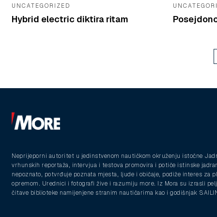
UNCATEGORIZED
UNCATEGOR
Hybrid electric diktira ritam
Posejdono
Neprijeporni autoritet u jedinstvenom nautičkom okruženju istočne Jad
vrhunskih reportaža, intervjua i testova promovira i potiče istinske jadra
nepoznato, potvrđuje poznata mjesta, ljude i običaje, podiže interes za 
opremom. Urednici i fotografi žive i razumiju more. Iz Mora su izrasli pelja
čitave biblioteke namijenjene stranim nautičarima kao i godišnjak SAIL