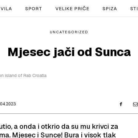
VILA
SPORT
VELIKE PRIČE
SPIZA
ST
UNCATEGORIZED
NAUTIKA
Mjesec jači od Sunca
SPORT
PLOVILA
on island of Rab Croatia
PLOVIDBA
SPIZA
.04.2023
VELIKE PRIČE
PRETPLATA
tio, a onda i otkrio da su mu krivci za
ma. Mjesec i Sunce! Bura i visok tlak
SHOP