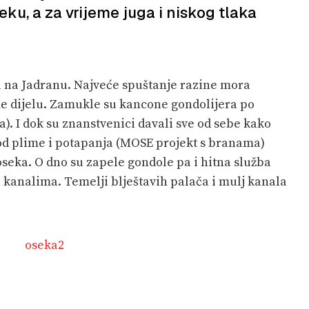
ku, a za vrijeme juga i niskog tlaka
eka na Jadranu. Najveće spuštanje razine mora
e dijelu. Zamukle su kancone gondolijera po
. I dok su znanstvenici davali sve od sebe kako
 od plime i potapanja (MOSE projekt s branama)
oseka. O dno su zapele gondole pa i hitna služba
 kanalima. Temelji blještavih palača i mulj kanala