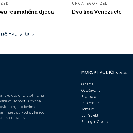
IZED
UNCATEGORIZED
va reumatična djeca
Dva lica Venezuele
UČITAJ VIŠE
MORSKI VODIČI d.o.o.
O nama
Oglašavanje
ranske obale. U stotinama
Pretplata
nske vrijednosti. Otkriva
Impressum
plovidbom, brodovima i
Kontakt
ri, nautički vodiči, knjige,
EU Projekti
ING IN CROATIA
Sailing in Croatia