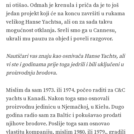
ni otišao. Odmah je krenula i priča da je to još
jedan projekt koji će na koncu završiti u rukama
velikog Hanse Yachtsa, ali on za sada takvu
mogućnost otklanja. Sreli smo ga u Cannesu,
ukrali mu pauzu za objed i poveli razgovor.
Nautičari vas znaju kao osnivača Hanse Yachts, ali
vi ste i godinama prije toga jedrili i bili uključeni u
proizvodnju brodova.
Mislim da sam 1973. ili 1974. počeo raditi za C&C
yachts u Kanadi. Nakon toga smo osnovali
proizvodnu jedinicu u Njemačkoj, u Kielu. Dugo
godina radio sam za Baltic i pokušavao prodati
njihove brodove. Poslije toga sam osnovao
vlastitu kompaniju, mislim 1980. ili 1979., gradili