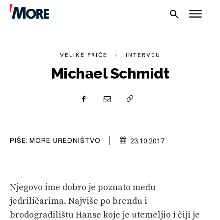
VELIKE PRIČE
INTERVJU
Michael Schmidt
NAUTIKA
SPORT
PIŠE:
MORE UREDNIŠTVO
23.10.2017
PLOVILA
PLOVIDBA
SPIZA
Njegovo ime dobro je poznato među
jedriličarima. Najviše po brendu i
VELIKE PRIČE
brodogradilištu Hanse koje je utemeljio i čiji je