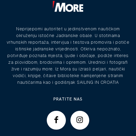
Neprijeporni autoritet u jedinstvenom nautičkom
okruženju istočne Jadranske obale. U stotinama
vrhunskih reportaža, intervjua i testova promovira i potiče
istinske jadranske vrijednosti. Otkriva nepoznato,
potvrđuje poznata mjesta, ljude i običaje, podiže interes
za plovidbom, brodovima i opremom. Urednici i fotografi
žive i razumiju more. Iz Mora su izrasli peljari, nautički
vodiči, knjige, čitave biblioteke namijenjene stranim
nautičarima kao i godišnjak SAILING IN CROATIA
PRATITE NAS