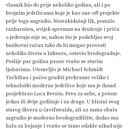
vlasnik bio do prije nekoliko godina, ali i po
PRETPLATA
brojnim jedrilicama koje je kao one-off projekte
SHOP
prije toga sagradio. Nesvakidašnji lik, pomalo
razbarušen, uvijek spreman na druženje i priču
o jedrenju nije se, nakon što je podebljao svoj
bankovni račun tako da bi mogao provesti
nekoliko života u luksuzu, ostavio brodogradnje.
Poslije par godina pauze vratio se starim
ljubavima. Utemeljio je Michael Schmidt
Yachtbau i počeo graditi prekrasne velike i
tehnološki moderne jedrilice koje mu je dosad
projektirao Luca Brenta. Prvu za sebe, a potom
jednu ili dvije godišnje i za druge. U blizini svog
starog škvera u Greifswaldu, ali uz samu obalu
sagradio je moderno brodogradilište, dodao mu
halu za bojanje i vratio se tamo odakle nikad nije