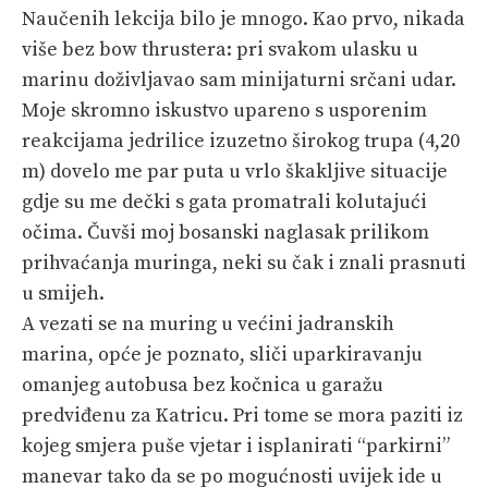
Naučenih lekcija bilo je mnogo. Kao prvo, nikada
više bez bow thrustera: pri svakom ulasku u
marinu doživljavao sam minijaturni srčani udar.
Moje skromno iskustvo upareno s usporenim
reakcijama jedrilice izuzetno širokog trupa (4,20
m) dovelo me par puta u vrlo škakljive situacije
gdje su me dečki s gata promatrali kolutajući
očima. Čuvši moj bosanski naglasak prilikom
prihvaćanja muringa, neki su čak i znali prasnuti
u smijeh.
A vezati se na muring u većini jadranskih
marina, opće je poznato, sliči uparkiravanju
omanjeg autobusa bez kočnica u garažu
predviđenu za Katricu. Pri tome se mora paziti iz
kojeg smjera puše vjetar i isplanirati “parkirni”
manevar tako da se po mogućnosti uvijek ide u