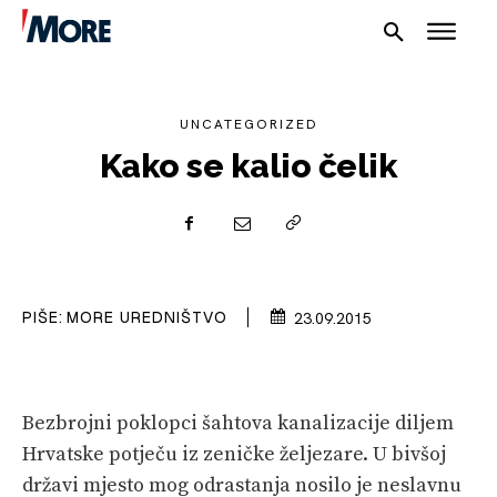
UNCATEGORIZED
Kako se kalio čelik
NAUTIKA
SPORT
PIŠE:
MORE UREDNIŠTVO
23.09.2015
PLOVILA
PLOVIDBA
Bezbrojni poklopci šahtova kanalizacije diljem
Hrvatske potječu iz zeničke željezare. U bivšoj
SPIZA
državi mjesto mog odrastanja nosilo je neslavnu