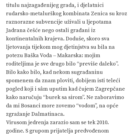
VELIKE PRIČE
titulu najzagađenijeg grada, i djelatnici
rudarsko-metalurškog kombinata Zenica su kroz
PRETPLATA
raznorazne subvencije uživali u ljepotama
SHOP
Jadrana češće nego ostali građani iz
kontinentalnih krajeva. Doduše, skoro sva
ljetovanja tijekom mog djetinjstva su bila na
potezu Baška Voda ‒ Makarska: mojim
roditeljima je sve drugo bilo “previše daleko”.
Bilo kako bilo, kad nekom sugrađaninu
spomenem da znam ploviti, dobijem isti teleći
pogled koji i sâm uputim kad čujem Zagrepčane
kako naručuju “burek sa sirom”. Ne zaboravimo
da mi Bosanci more zovemo “vodom”, na opće
zgražanje Dalmatinaca.
Virusom jedrenja zarazio sam se tek 2010.
godine. S grupom prijatelja predvođenom