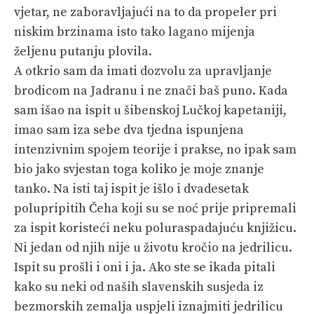
vjetar, ne zaboravljajući na to da propeler pri
niskim brzinama isto tako lagano mijenja
željenu putanju plovila.
A otkrio sam da imati dozvolu za upravljanje
brodicom na Jadranu i ne znači baš puno. Kada
sam išao na ispit u šibenskoj Lučkoj kapetaniji,
imao sam iza sebe dva tjedna ispunjena
intenzivnim spojem teorije i prakse, no ipak sam
bio jako svjestan toga koliko je moje znanje
tanko. Na isti taj ispit je išlo i dvadesetak
polupripitih Čeha koji su se noć prije pripremali
za ispit koristeći neku poluraspadajuću knjižicu.
Ni jedan od njih nije u životu kročio na jedrilicu.
Ispit su prošli i oni i ja. Ako ste se ikada pitali
kako su neki od naših slavenskih susjeda iz
bezmorskih zemalja uspjeli iznajmiti jedrilicu