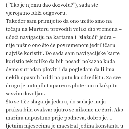
(“Tko je njemu dao dozvolu?”), sada ste
vjerojatno bliži odgovoru.
Također sam primijetio da ono uz što smo na
tečaju na Murteru provodili veliki dio vremena –
učeći navigaciju na kartama i “slažući” jedra –
nije nužno ono što će povremenom jedriličaru
najviše koristiti. Do sada sam navigacijske karte
koristio tek toliko da bih posadi pokazao kuda
ćemo sutradan ploviti i da pogledam da li ima
nekih opasnih hridi na putu ka odredištu. Za sve
drugo je autopilot uparen s ploterom u kokpitu
sasvim dovoljan.
Što se tiče slaganja jedara, do sada je moja
praksa bila ovakva: ujutro se nikome ne žuri. Ako
marinu napustimo prije podneva, dobro je. U
ljetnim mjesecima je maestral jedina konstanta u