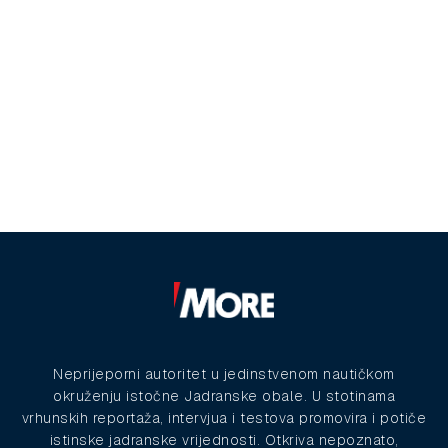
Neprijeporni autoritet u jedinstvenom nautičkom
okruženju istočne Jadranske obale. U stotinama
vrhunskih reportaža, intervjua i testova promovira i potiče
istinske jadranske vrijednosti. Otkriva nepoznato,