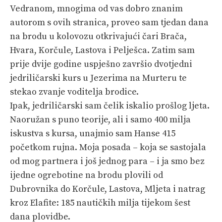
Vedranom, mnogima od vas dobro znanim
autorom s ovih stranica, proveo sam tjedan dana
na brodu u kolovozu otkrivajući čari Brača,
Hvara, Korčule, Lastova i Pelješca. Zatim sam
prije dvije godine uspješno završio dvotjedni
jedriličarski kurs u Jezerima na Murteru te
stekao zvanje voditelja brodice.
Ipak, jedriličarski sam čelik iskalio prošlog ljeta.
Naoružan s puno teorije, ali i samo 400 milja
iskustva s kursa, unajmio sam Hanse 415
početkom rujna. Moja posada – koja se sastojala
od mog partnera i još jednog para – i ja smo bez
ijedne ogrebotine na brodu plovili od
Dubrovnika do Korčule, Lastova, Mljeta i natrag
kroz Elafite: 185 nautičkih milja tijekom šest
dana plovidbe.