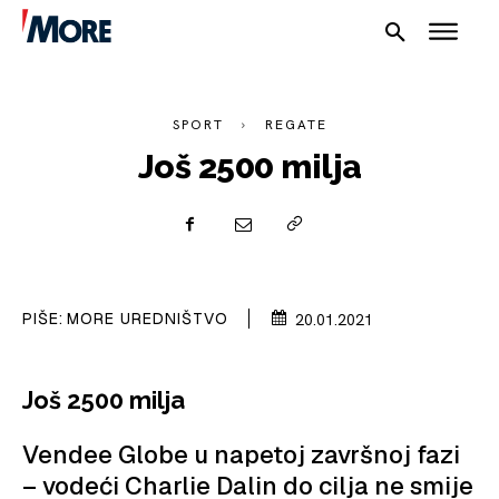
SPORT
REGATE
Još 2500 milja
NAUTIKA
PIŠE:
MORE UREDNIŠTVO
20.01.2021
SPORT
PLOVILA
Još 2500 milja
PLOVIDBA
Vendee Globe u napetoj završnoj fazi
SPIZA
– vodeći Charlie Dalin do cilja ne smije