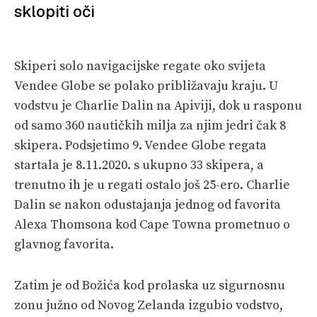
sklopiti oči
VELIKE PRIČE
PRETPLATA
Skiperi solo navigacijske regate oko svijeta
SHOP
Vendee Globe se polako približavaju kraju. U
vodstvu je Charlie Dalin na Apiviji, dok u rasponu
od samo 360 nautičkih milja za njim jedri čak 8
skipera. Podsjetimo 9. Vendee Globe regata
startala je 8.11.2020. s ukupno 33 skipera, a
trenutno ih je u regati ostalo još 25-ero. Charlie
Dalin se nakon odustajanja jednog od favorita
Alexa Thomsona kod Cape Towna prometnuo o
glavnog favorita.
Zatim je od Božića kod prolaska uz sigurnosnu
zonu južno od Novog Zelanda izgubio vodstvo,