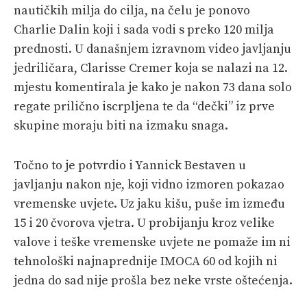
nautičkih milja do cilja, na čelu je ponovo
Charlie Dalin koji i sada vodi s preko 120 milja
prednosti. U današnjem izravnom video javljanju
jedriličara, Clarisse Cremer koja se nalazi na 12.
mjestu komentirala je kako je nakon 73 dana solo
regate prilično iscrpljena te da “dečki” iz prve
skupine moraju biti na izmaku snaga.
Točno to je potvrdio i Yannick Bestaven u
javljanju nakon nje, koji vidno izmoren pokazao
vremenske uvjete. Uz jaku kišu, puše im između
15 i 20 čvorova vjetra. U probijanju kroz velike
valove i teške vremenske uvjete ne pomaže im ni
tehnološki najnaprednije IMOCA 60 od kojih ni
jedna do sad nije prošla bez neke vrste oštećenja.