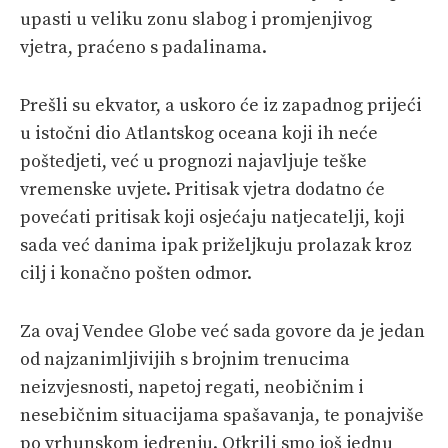
upasti u veliku zonu slabog i promjenjivog
vjetra, praćeno s padalinama.
Prešli su ekvator, a uskoro će iz zapadnog prijeći
u istočni dio Atlantskog oceana koji ih neće
poštedjeti, već u prognozi najavljuje teške
vremenske uvjete. Pritisak vjetra dodatno će
povećati pritisak koji osjećaju natjecatelji, koji
sada već danima ipak priželjkuju prolazak kroz
cilj i konačno pošten odmor.
Za ovaj Vendee Globe već sada govore da je jedan
od najzanimljivijih s brojnim trenucima
neizvjesnosti, napetoj regati, neobičnim i
nesebičnim situacijama spašavanja, te ponajviše
po vrhunskom jedrenju. Otkrili smo još jednu