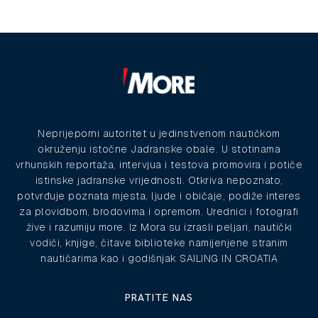
Neprijeporni autoritet u jedinstvenom nautičkom
okruženju istočne Jadranske obale. U stotinama
vrhunskih reportaža, intervjua i testova promovira i potiče
istinske jadranske vrijednosti. Otkriva nepoznato,
potvrđuje poznata mjesta, ljude i običaje, podiže interes
za plovidbom, brodovima i opremom. Urednici i fotografi
žive i razumiju more. Iz Mora su izrasli peljari, nautički
vodiči, knjige, čitave biblioteke namijenjene stranim
nautičarima kao i godišnjak SAILING IN CROATIA
PRATITE NAS