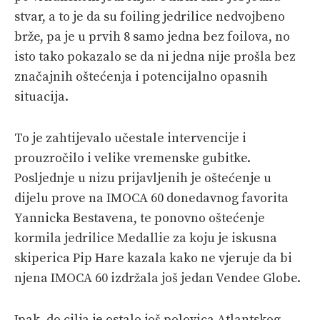
stvar, a to je da su foiling jedrilice nedvojbeno
brže, pa je u prvih 8 samo jedna bez foilova, no
isto tako pokazalo se da ni jedna nije prošla bez
značajnih oštećenja i potencijalno opasnih
situacija.
To je zahtijevalo učestale intervencije i
prouzročilo i velike vremenske gubitke.
Posljednje u nizu prijavljenih je oštećenje u
dijelu prove na IMOCA 60 donedavnog favorita
Yannicka Bestavena, te ponovno oštećenje
kormila jedrilice Medallie za koju je iskusna
skiperica Pip Hare kazala kako ne vjeruje da bi
njena IMOCA 60 izdržala još jedan Vendee Globe.
Ipak, do cilja je ostalo još polovica Atlantskog