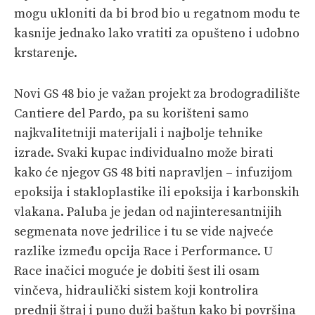
mogu ukloniti da bi brod bio u regatnom modu te
kasnije jednako lako vratiti za opušteno i udobno
krstarenje.
Novi GS 48 bio je važan projekt za brodogradilište
Cantiere del Pardo, pa su korišteni samo
najkvalitetniji materijali i najbolje tehnike
izrade. Svaki kupac individualno može birati
kako će njegov GS 48 biti napravljen – infuzijom
epoksija i stakloplastike ili epoksija i karbonskih
vlakana. Paluba je jedan od najinteresantnijih
segmenata nove jedrilice i tu se vide najveće
razlike između opcija Race i Performance. U
Race inačici moguće je dobiti šest ili osam
vinčeva, hidraulički sistem koji kontrolira
prednji štraj i puno duži baštun kako bi površina