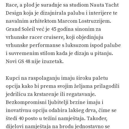
Race, a plod je suradnje sa studiom Nauta Yacht
PRETPLATA
Design koja je dizajnirala palubu i interijere te
SHOP
navalnim arhitektom Marcom Lostruzzijem.
Grand Soleil već je 45 godina sinonim za
vrhunske racer cruisere, koji objedinjuju
vrhunske performanse s luksuzom ispod palube
i suvremenim stilom kada je dizajn u pitanju.
Novi GS 48 nije izuzetak.
Kupci na raspolaganju imaju široku paletu
opcija kako bi prema svojim željama prilagodili
jedrilicu za krstarenje ili regatavanje.
Bezkompromisni ljubitelji brzine imaju i
inovativnu opciju odabira lakšeg drva, čime se
štedi 40 posto u težini namještaja. Također,
dijelovi namještaja na brodu jednostavno se