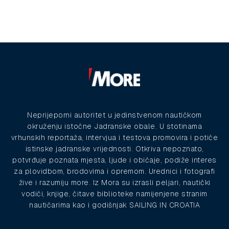
Neprijeporni autoritet u jedinstvenom nautičkom
okruženju istočne Jadranske obale. U stotinama
vrhunskih reportaža, intervjua i testova promovira i potiče
istinske jadranske vrijednosti. Otkriva nepoznato,
potvrđuje poznata mjesta, ljude i običaje, podiže interes
za plovidbom, brodovima i opremom. Urednici i fotografi
žive i razumiju more. Iz Mora su izrasli peljari, nautički
vodiči, knjige, čitave biblioteke namijenjene stranim
nautičarima kao i godišnjak SAILING IN CROATIA