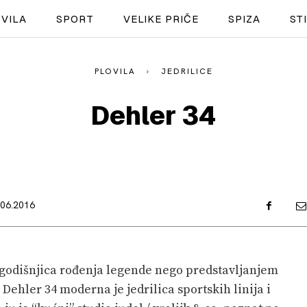
VILA
SPORT
VELIKE PRIČE
SPIZA
ST
PLOVILA
JEDRILICE
NAUTIKA
Dehler 34
SPORT
PLOVILA
PLOVIDBA
.06.2016
SPIZA
VELIKE PRIČE
0. godišnjica rođenja legende nego predstavljanjem
PRETPLATA
Dehler 34 moderna je jedrilica sportskih linija i
SHOP