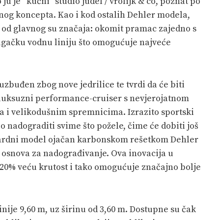
u je “kućni” studio judel / vrolijk & co, poznat po
og koncepta. Kao i kod ostalih Dehler modela,
e od glavnog su značaja: okomit pramac zajedno s
ugačku vodnu liniju što omogućuje najveće
 uzbuđen zbog nove jedrilice te tvrdi da će biti
 luksuzni performance-cruiser s nevjerojatnom
a i velikodušnim spremnicima. Izrazito sportski
lo nadograditi svime što požele, čime će dobiti još
ndardni model ojačan karbonskom rešetkom Dehler
 osnova za nadograđivanje. Ova inovacija u
a 20% veću krutost i tako omogućuje značajno bolje
inije 9,60 m, uz širinu od 3,60 m. Dostupne su čak