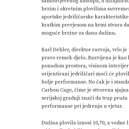
samouvjerenog nastupa, a dizajnirao j
brzim i okretnim plovilima suvremen
sportske jedriličarske karakteristik
kratkim prevjesom na krmi stvara d
moguće brzine za danu dužinu.
Karl Dehler, direktor razvoja, vrlo je
pravo remek-djelo. Razvijena je kao
ponudom prostora, visinom interijer
orijentirani jedriličari moći će plovi
bolje performanse. No čak je i sta
Carbon Cage, čime je stvorena sjajna
serijskoj gradnji znači da trup pruž
performanse pri jedrenju u vjetar.
Dužina plovila iznosi 10,70, a vodne l