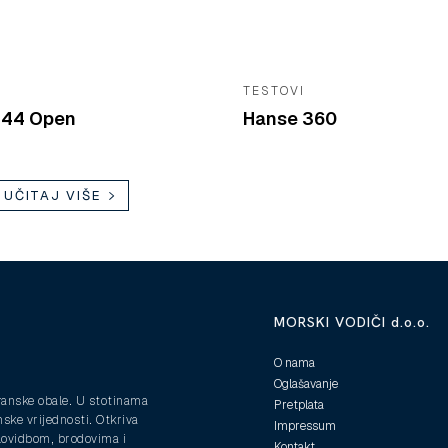
TESTOVI
 44 Open
Hanse 360
UČITAJ VIŠE
MORSKI VODIČI d.o.o.
O nama
Oglašavanje
ranske obale. U stotinama
Pretplata
nske vrijednosti. Otkriva
Impressum
plovidbom, brodovima i
Kontakt