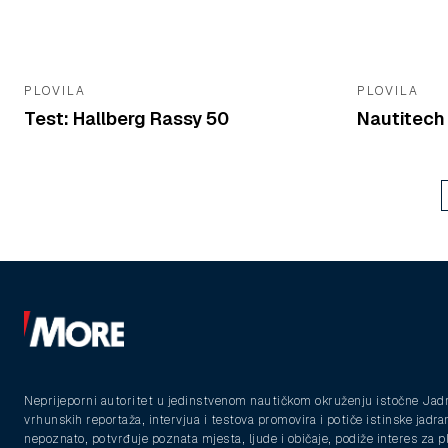
PLOVILA
PLOVILA
Test: Hallberg Rassy 50
Nautitech
Neprijeporni autoritet u jedinstvenom nautičkom okruženju istočne Jad
vrhunskih reportaža, intervjua i testova promovira i potiče istinske jadra
nepoznato, potvrđuje poznata mjesta, ljude i običaje, podiže interes za 