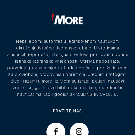
Neprijeporni autoritet u jedinstvenom nautičkom
okruženju istočne Jadranske obale. U stotinama
vrhunskih reportaža, intervjua i testova promovira i potiče
istinske jadranske vrijednosti. Otkriva nepoznato,
potvrđuje poznata mjesta, ljude i običaje, podiže interes
za plovidbom, brodovima i opremom. Urednici i fotografi
žive i razumiju more. Iz Mora su izrasli peljari, nautički
vodiči, knjige, čitave biblioteke namijenjene stranim
nautičarima kao i godišnjak SAILING IN CROATIA
PRATITE NAS