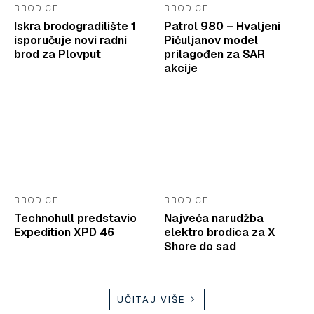
BRODICE
BRODICE
Iskra brodogradilište 1
Patrol 980 – Hvaljeni
isporučuje novi radni
Pičuljanov model
brod za Plovput
prilagođen za SAR
akcije
BRODICE
BRODICE
Technohull predstavio
Najveća narudžba
Expedition XPD 46
elektro brodica za X
Shore do sad
UČITAJ VIŠE