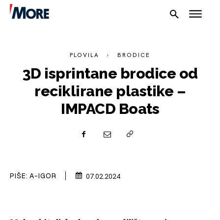
PLOVILA
BRODICE
3D isprintane brodice od
reciklirane plastike –
IMPACD Boats
NAUTIKA
SPORT
PLOVILA
PLOVIDBA
PIŠE:
A-IGOR
07.02.2024
SPIZA
VELIKE PRIČE