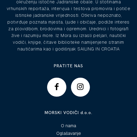
okruženju istočne Jadranske obale. U stotinama
vrhunskih reportaža, intervjua i testova promovira i potiče
istinske jadranske vrijednosti. Otkriva nepoznato,
potvrđuje poznata mjesta, ljude i običaje, podiže interes
za plovidbom, brodovima i opremom. Urednici i fotografi
žive i razumiju more. Iz Mora su izrasli peljari, nautički
vodiči, knjige, čitave biblioteke namijenjene stranim
nautičarima kao i godišnjak SAILING IN CROATIA
PRATITE NAS
MORSKI VODIČI d.o.o.
O nama
Oglašavanje