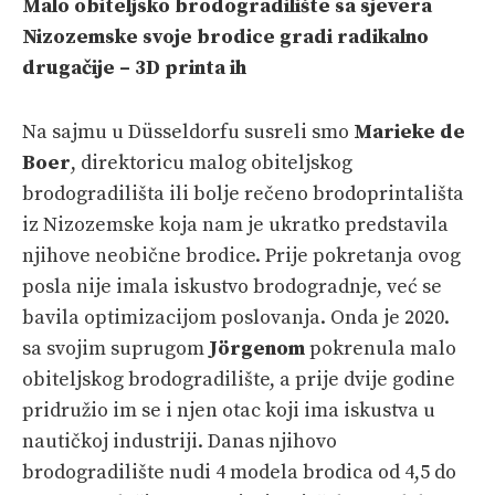
Malo obiteljsko brodogradilište sa sjevera
Nizozemske svoje
brodice
gradi radikalno
PRETPLATA
drugačije – 3D printa ih
SHOP
Na sajmu u Düsseldorfu susreli smo
Marieke de
Boer
, direktoricu malog obiteljskog
brodogradilišta ili bolje rečeno brodoprintališta
iz Nizozemske koja nam je ukratko predstavila
njihove neobične brodice. Prije pokretanja ovog
posla nije imala iskustvo brodogradnje, već se
bavila optimizacijom poslovanja. Onda je 2020.
sa svojim suprugom
Jörgenom
pokrenula malo
obiteljskog brodogradilište, a prije dvije godine
pridružio im se i njen otac koji ima iskustva u
nautičkoj industriji. Danas njihovo
brodogradilište nudi 4 modela brodica od 4,5 do